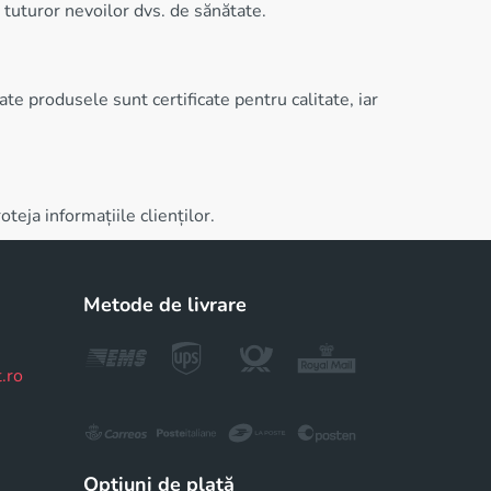
 tuturor nevoilor dvs. de sănătate.
e produsele sunt certificate pentru calitate, iar
teja informațiile clienților.
Metode de livrare
.ro
Opțiuni de plată