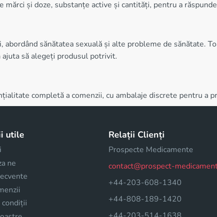
e mărci și doze, substanțe active și cantități, pentru a răspunde
 abordând sănătatea sexuală și alte probleme de sănătate. Toat
 ajuta să alegeți produsul potrivit.
țialitate completă a comenzii, cu ambalaje discrete pentru a pro
i utile
Relații Clienți
i
Prospecte Medicamente
za ne
contact@prospect-medicament
frecvente
+44-203-608-1340
menzii
+44-808-189-1420
 condiții
+44-203-514-1638
noastre