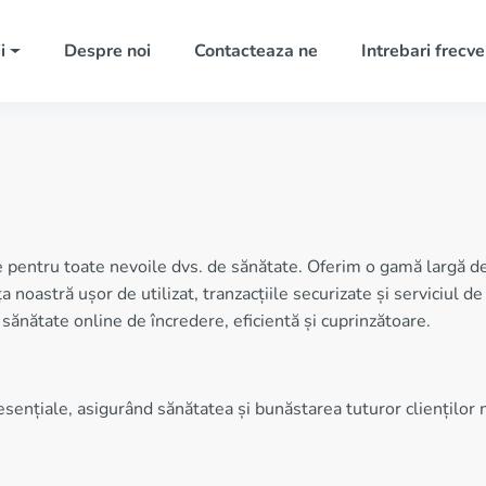
i
Despre noi
Contacteaza ne
Intrebari frecv
pentru toate nevoile dvs. de sănătate. Oferim o gamă largă de
fața noastră ușor de utilizat, tranzacțiile securizate și serviciu
nătate online de încredere, eficientă și cuprinzătoare.
nțiale, asigurând sănătatea și bunăstarea tuturor clienților n