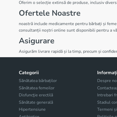
Oferim o selecție extinsă de produse, inclusiv divers
Ofertele Noastre
noastră include medicamente pentru bărbați și femei,
consultanții noștri online sunt disponibili pentru a vă
Asigurare
Asigurăm livrare rapidă și la timp, precum și confiden
Categorii
Informați
Sănătatea bărbaților
Despre no
Sănătatea femeilor
Contactea
Disfuncţie erectilă
Intrebari 
Sănătate generală
Stadiul co
Hipertensiune
Termeni și
Antibiotice
Politicile 