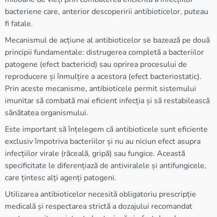
bacteriene care, anterior descoperirii antibioticelor, puteau
fi fatale.
Mecanismul de acțiune al antibioticelor se bazează pe două
principii fundamentale: distrugerea completă a bacteriilor
patogene (efect bactericid) sau oprirea procesului de
reproducere și înmulțire a acestora (efect bacteriostatic).
Prin aceste mecanisme, antibioticele permit sistemului
imunitar să combată mai eficient infecția și să restabilească
sănătatea organismului.
Este important să înțelegem că antibioticele sunt eficiente
exclusiv împotriva bacteriilor și nu au niciun efect asupra
infecțiilor virale (răceală, gripă) sau fungice. Această
specificitate le diferențiază de antiviralele și antifungicele,
care țintesc alți agenți patogeni.
Utilizarea antibioticelor necesită obligatoriu prescripție
medicală și respectarea strictă a dozajului recomandat