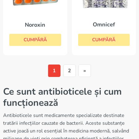
Omnicef
Noroxin
CUMPĂRĂ
CUMPĂRĂ
1
2
»
Ce sunt antibioticele și cum
funcționează
Antibioticele sunt medicamente specializate destinate
tratării infecțiilor cauzate de bacterii. Aceste substanțe
active joacă un rol esențial în medicina modernă, salvând
milioane de vieți prin combaterea eficientă a infecțiilor