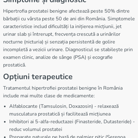
Hipertrofia prostatei benigne afectează peste 50% dintre
bărbații cu vârsta peste 50 de ani din România. Simptomele
caracteristice includ dificultăți la inițierea micțiunii, jet
urinar slab și întrerupt, frecvența crescută a urinărilor
nocturne (nicturia) și senzația persistentă de golire
incompletă a vezicii urinare. Diagnosticul se stabilește prin
examen clinic, analize de sânge (PSA) și ecografie
prostatică.
Opțiuni terapeutice
Tratamentul hipertrofiei prostatei benigne în România
include mai multe clase de medicamente:
Alfablocante (Tamsulosin, Doxazosin) - relaxează
musculatura prostatică și facilitează micțiunea
Inhibitori ai 5-alfa-reductazei (Finasteride, Dutasteride) -
reduc volumul prostatei
Preparate naturale pe bază de palmier pitic (Serenoa