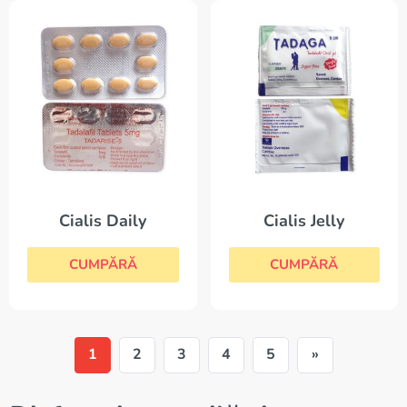
Cialis Daily
Cialis Jelly
CUMPĂRĂ
CUMPĂRĂ
1
2
3
4
5
»