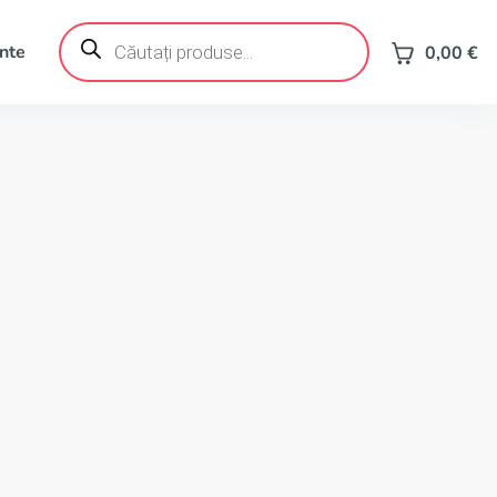
Products
search
ente
0,00
€