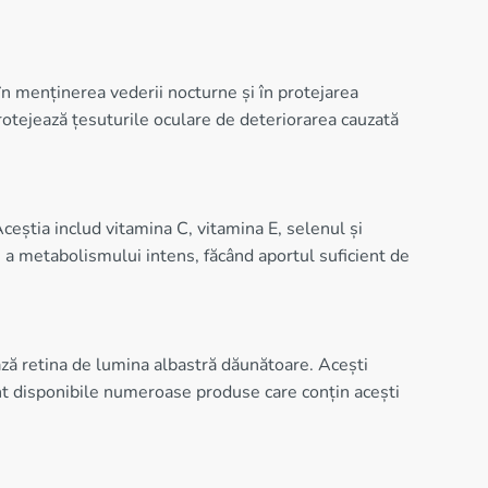
în menținerea vederii nocturne și în protejarea
rotejează țesuturile oculare de deteriorarea cauzată
 Aceștia includ vitamina C, vitamina E, selenul și
i a metabolismului intens, făcând aportul suficient de
ază retina de lumina albastră dăunătoare. Acești
nt disponibile numeroase produse care conțin acești