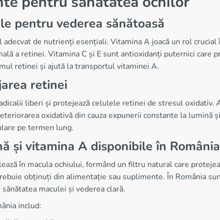
nte pentru sănătatea ochilor
ale pentru vederea sănătoasă
decvat de nutrienți esențiali. Vitamina A joacă un rol crucial 
lă a retinei. Vitamina C și E sunt antioxidanți puternici care p
smul retinei și ajută la transportul vitaminei A.
jarea retinei
dicalii liberi și protejează celulele retinei de stresul oxidativ.
deteriorarea oxidativă din cauza expunerii constante la lumină ș
ulare pe termen lung.
nă și vitamina A disponibile în România
ează în macula ochiului, formând un filtru natural care proteje
trebuie obținuți din alimentație sau suplimente. În România su
e sănătatea maculei și vederea clară.
ânia includ: