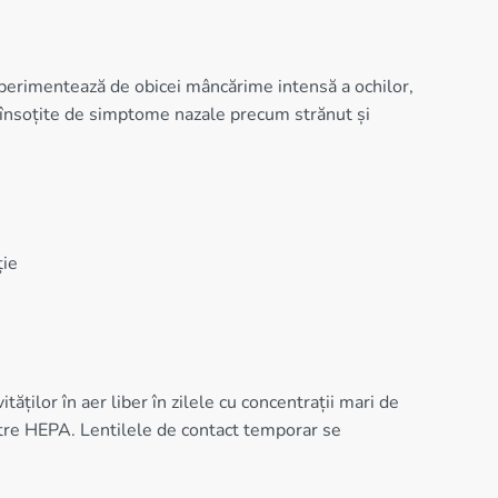
xperimentează de obicei mâncărime intensă a ochilor,
i însoțite de simptome nazale precum strănut și
ție
ilor în aer liber în zilele cu concentrații mari de
iltre HEPA. Lentilele de contact temporar se