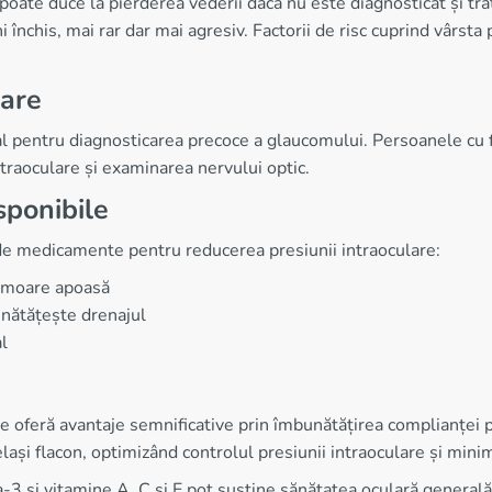
oate duce la pierderea vederii dacă nu este diagnosticat și trat
închis, mai rar dar mai agresiv. Factorii de risc cuprind vârsta 
lare
ial pentru diagnosticarea precoce a glaucomului. Persoanele cu f
traoculare și examinarea nervului optic.
ponibile
de medicamente pentru reducerea presiunii intraoculare:
 umoare apoasă
nătățește drenajul
l
feră avantaje semnificative prin îmbunătățirea complianței pac
lași flacon, optimizând controlul presiunii intraoculare și mini
a-3 și vitamine A, C și E pot susține sănătatea oculară gener