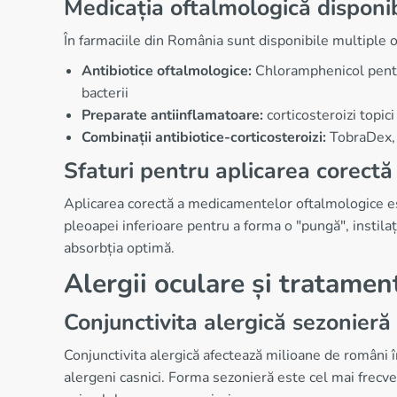
Medicația oftalmologică disponi
În farmaciile din România sunt disponibile multiple op
Antibiotice oftalmologice:
Chloramphenicol pentru
bacterii
Preparate antiinflamatoare:
corticosteroizi topi
Combinații antibiotice-corticosteroizi:
TobraDex, 
Sfaturi pentru aplicarea corect
Aplicarea corectă a medicamentelor oftalmologice est
pleoapei inferioare pentru a forma o "pungă", instila
absorbția optimă.
Alergii oculare și tratamen
Conjunctivita alergică sezonieră
Conjunctivita alergică afectează milioane de români 
alergeni casnici. Forma sezonieră este cel mai frecven