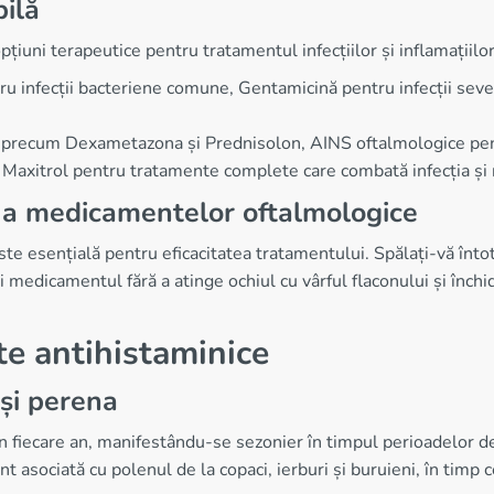
bilă
țiuni terapeutice pentru tratamentul infecțiilor și inflamațiilor
 infecții bacteriene comune, Gentamicină pentru infecții seve
ci precum Dexametazona și Prednisolon, AINS oftalmologice pen
Maxitrol pentru tratamente complete care combată infecția și 
ă a medicamentelor oftalmologice
e esențială pentru eficacitatea tratamentului. Spălați-vă întot
ți medicamentul fără a atinge ochiul cu vârful flaconului și înc
te antihistaminice
 și perena
în fiecare an, manifestându-se sezonier în timpul perioadelor d
t asociată cu polenul de la copaci, ierburi și buruieni, în timp