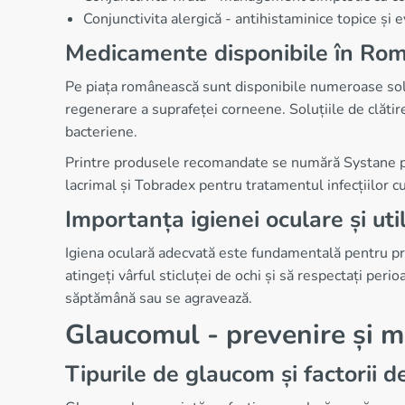
Conjunctivita alergică - antihistaminice topice și e
Medicamente disponibile în Ro
Pe piața românească sunt disponibile numeroase soluți
regenerare a suprafeței corneene. Soluțiile de clătire 
bacteriene.
Printre produsele recomandate se numără Systane pen
lacrimal și Tobradex pentru tratamentul infecțiilor 
Importanța igienei oculare și uti
Igiena oculară adecvată este fundamentală pentru prev
atingeți vârful sticluței de ochi și să respectați pe
săptămână sau se agravează.
Glaucomul - prevenire și
Tipurile de glaucom și factorii de