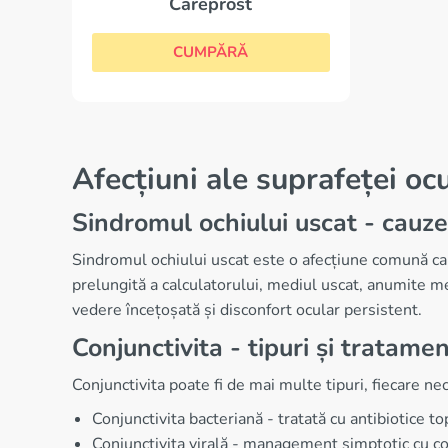
Careprost
CUMPĂRĂ
Afecțiuni ale suprafeței oc
Sindromul ochiului uscat - cauze
Sindromul ochiului uscat este o afecțiune comună care 
prelungită a calculatorului, mediul uscat, anumite m
vedere încețoșată și disconfort ocular persistent.
Conjunctivita - tipuri și tratame
Conjunctivita poate fi de mai multe tipuri, fiecare ne
Conjunctivita bacteriană - tratată cu antibiotice 
Conjunctivita virală - management simptotic cu com