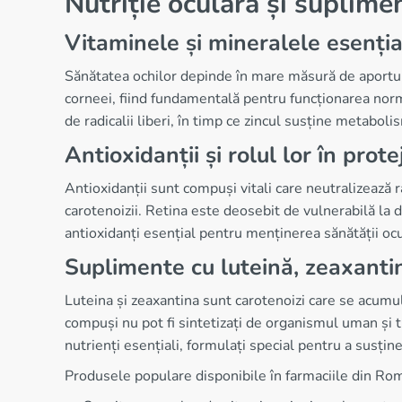
Nutriție oculară și suplime
Vitaminele și mineralele esenți
Sănătatea ochilor depinde în mare măsură de aportul a
corneei, fiind fundamentală pentru funcționarea norma
de radicalii liberi, în timp ce zincul susține metaboli
Antioxidanții și rolul lor în prote
Antioxidanții sunt compuși vitali care neutralizează ra
carotenoizii. Retina este deosebit de vulnerabilă la 
antioxidanți esențial pentru menținerea sănătății oc
Suplimente cu luteină, zeaxanti
Luteina și zeaxantina sunt carotenoizi care se acumul
compuși nu pot fi sintetizați de organismul uman și 
nutrienți esențiali, formulați special pentru a susțin
Produsele populare disponibile în farmaciile din Rom