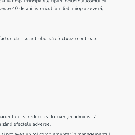
at la timp. Principalele tipuri includ glaucomul cu
peste 40 de ani, istoricul familial, miopia severă,
actori de risc ar trebui să efectueze controale
ientului și reducerea frecvenței administrării.
mizând efectele adverse.
ală și pot avea un rol complementar în managementul