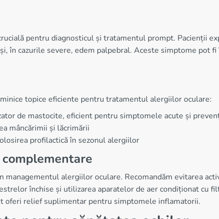
rucială pentru diagnosticul și tratamentul prompt. Pacienții e
 și, în cazurile severe, edem palpebral. Aceste simptome pot f
minice topice eficiente pentru tratamentul alergiilor oculare:
izator de mastocite, eficient pentru simptomele acute și preven
ea mâncărimii și lăcrimării
olosirea profilactică în sezonul alergiilor
te complementare
 managementul alergiilor oculare. Recomandăm evitarea activităț
estrelor închise și utilizarea aparatelor de aer condiționat cu f
t oferi relief suplimentar pentru simptomele inflamatorii.