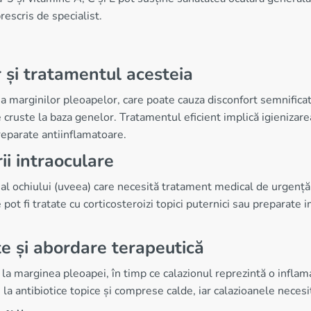
escris de specialist.
r și tratamentul acesteia
 marginilor pleoapelor, care poate cauza disconfort semnificativ
 cruste la baza genelor. Tratamentul eficient implică igienizarea
preparate antiinflamatoare.
ii intraoculare
u al ochiului (uveea) care necesită tratament medical de urgență
 pot fi tratate cu corticosteroizi topici puternici sau preparate
țe și abordare terapeutică
 la marginea pleoapei, în timp ce calazionul reprezintă o infla
 la antibiotice topice și comprese calde, iar calazioanele neces