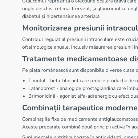
Glaucomul reprezintă o afecțiune oculară gravă care p
unghi deschis, cel mai frecvent, și glaucomul cu unghi 
diabetul și hipertensiunea arterială.
Monitorizarea presiunii intraocu
Controlul regulat al presiunii intraoculare este cruc
oftalmologice anuale, inclusiv măsurarea presiunii in
Tratamente medicamentoase dis
Pe piața românească sunt disponibile diverse clase 
Timolol - beta-blocant care reduce producția de
Latanoprost - analog de prostaglandină care îmbu
Brimonidină - agonist alfa-adrenergic cu efect dua
Combinații terapeutice moderne
Combinațiile fixe de medicamente antiglaucomatoase o
Aceste preparate combină două principii active în ace
Suplimentele nutritive bogate în antioxidanți, omeg