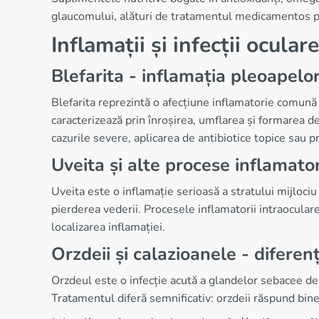
glaucomului, alături de tratamentul medicamentos pr
Inflamații și infecții oculare
Blefarita - inflamația pleoapelo
Blefarita reprezintă o afecțiune inflamatorie comună a
caracterizează prin înroșirea, umflarea și formarea de
cazurile severe, aplicarea de antibiotice topice sau 
Uveita și alte procese inflamator
Uveita este o inflamație serioasă a stratului mijloci
pierderea vederii. Procesele inflamatorii intraoculare
localizarea inflamației.
Orzdeii și calazioanele - diferen
Orzdeul este o infecție acută a glandelor sebacee de
Tratamentul diferă semnificativ: orzdeii răspund bine