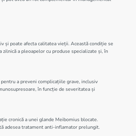
 și poate afecta calitatea vieții. Această condiție se
 zilnică a pleoapelor cu produse specializate și, în
 pentru a preveni complicațiile grave, inclusiv
 imunosupresoare, în funcție de severitatea și
mație cronică a unei glande Meibomius blocate.
ită adesea tratament anti-inflamator prelungit.