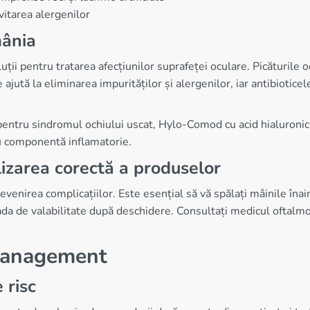
vitarea alergenilor
mânia
i pentru tratarea afecțiunilor suprafeței oculare. Picăturile oc
ajută la eliminarea impurităților și alergenilor, iar antibioticele
tru sindromul ochiului uscat, Hylo-Comod cu acid hialuronic p
cu componentă inflamatorie.
lizarea corectă a produselor
enirea complicațiilor. Este esențial să vă spălați mâinile înai
rioada de valabilitate după deschidere. Consultați medicul ofta
 management
 risc