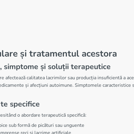
ulare și tratamentul acestora
, simptome și soluții terapeutice
afectează calitatea lacrimilor sau producția insuficientă a aces
edicamente și afecțiuni autoimune. Simptomele caracteristice s
nte specifice
cesitând o abordare terapeutică specifică:
topice sub formă de picături sau unguente
prense reci și lacrime artificiale