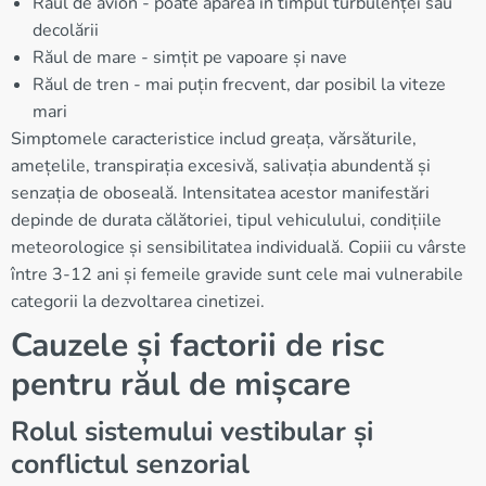
Răul de avion - poate apărea în timpul turbulenței sau
decolării
Răul de mare - simțit pe vapoare și nave
Răul de tren - mai puțin frecvent, dar posibil la viteze
mari
Simptomele caracteristice includ greața, vărsăturile,
amețelile, transpirația excesivă, salivația abundentă și
senzația de oboseală. Intensitatea acestor manifestări
depinde de durata călătoriei, tipul vehiculului, condițiile
meteorologice și sensibilitatea individuală. Copiii cu vârste
între 3-12 ani și femeile gravide sunt cele mai vulnerabile
categorii la dezvoltarea cinetizei.
Cauzele și factorii de risc
pentru răul de mișcare
Rolul sistemului vestibular și
conflictul senzorial