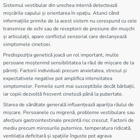
Sistemul vestibular din urechea internă detectează
mișcările capului și orientarea în spațiu. Atunci când
informațiile primite de la acest sistem nu corespund cu cele
transmise de ochi sau de receptorii de presiune din mușchi
și articulații, apare conflictul senzorial care declanșează
simptomele cinetizei.
Predispoziția genetică joacă un rol important, multe
persoane moștenind sensibilitatea la răul de mișcare de la
părinți. Factorii individuali precum anxietatea, stresul și
expectativele negative pot amplifica intensitatea
simptomelor. Femeile sunt mai susceptibile decât bărbații,
iar copiii dezvoltă frecvent cinetoză până la pubertate.
Starea de sănătate generală influențează apariția răului de
mișcare. Persoanele cu migrenă, probleme vestibulare sau
afecțiuni gastrointestinale prezintă risc crescut. Factorii de
mediu precum mirosurile puternice, temperatura ridicată,
ventilația deficitară și spațiile înguste pot agrava