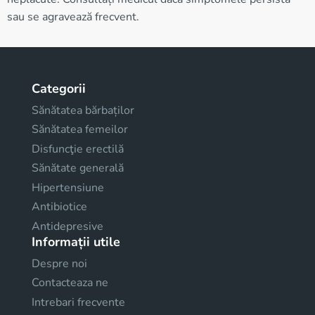
sau se agravează frecvent.
Categorii
Sănătatea bărbaților
Sănătatea femeilor
Disfuncţie erectilă
Sănătate generală
Hipertensiune
Antibiotice
Antidepresive
Informații utile
Despre noi
Contacteaza ne
Intrebari frecvente