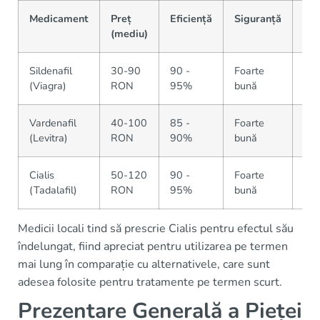
Medicament
Preț
Eficiență
Siguranță
Dis
(mediu)
Sildenafil
30-90
90 -
Foarte
Ext
(Viagra)
RON
95%
bună
Vardenafil
40-100
85 -
Foarte
Mo
(Levitra)
RON
90%
bună
Cialis
50-120
90 -
Foarte
Ext
(Tadalafil)
RON
95%
bună
Medicii locali tind să prescrie Cialis pentru efectul său
îndelungat, fiind apreciat pentru utilizarea pe termen
mai lung în comparație cu alternativele, care sunt
adesea folosite pentru tratamente pe termen scurt.
Prezentare Generală a Pieței