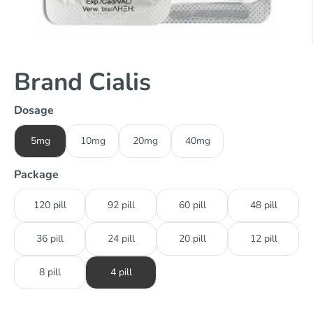
Brand Cialis
Dosage
5mg
10mg
20mg
40mg
Package
120 pill
92 pill
60 pill
48 pill
36 pill
24 pill
20 pill
12 pill
8 pill
4 pill