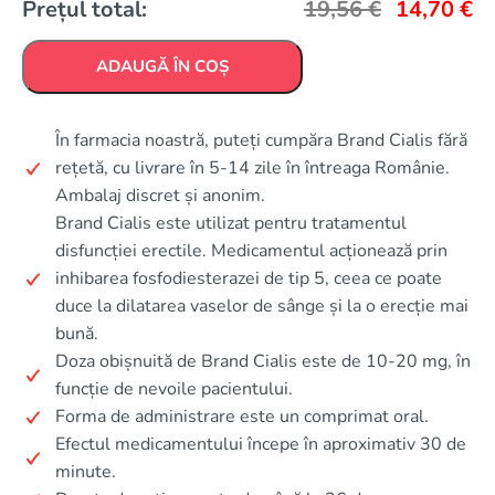
Prețul total:
19,56
€
14,70
€
ADAUGĂ ÎN COȘ
În farmacia noastră, puteți cumpăra Brand Cialis fără
rețetă, cu livrare în 5-14 zile în întreaga Românie.
Ambalaj discret și anonim.
Brand Cialis este utilizat pentru tratamentul
disfuncției erectile. Medicamentul acționează prin
inhibarea fosfodiesterazei de tip 5, ceea ce poate
duce la dilatarea vaselor de sânge și la o erecție mai
bună.
Doza obișnuită de Brand Cialis este de 10-20 mg, în
funcție de nevoile pacientului.
Forma de administrare este un comprimat oral.
Efectul medicamentului începe în aproximativ 30 de
minute.