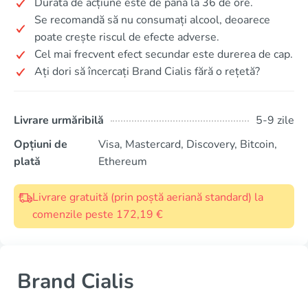
Durata de acțiune este de până la 36 de ore.
Se recomandă să nu consumați alcool, deoarece
poate crește riscul de efecte adverse.
Cel mai frecvent efect secundar este durerea de cap.
Ați dori să încercați Brand Cialis fără o rețetă?
Livrare urmăribilă
5-9 zile
Opțiuni de
Visa, Mastercard, Discovery, Bitcoin,
plată
Ethereum
Livrare gratuită (prin poștă aeriană standard) la
comenzile peste 172,19 €
Brand Cialis