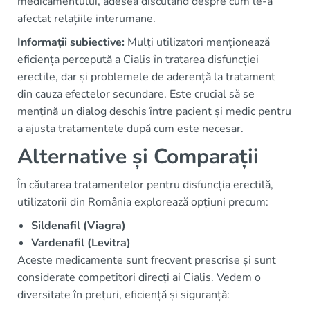
medicamentului, adesea discutând despre cum le-a
afectat relațiile interumane.
Informații subiective:
Mulți utilizatori menționează
eficiența percepută a Cialis în tratarea disfuncției
erectile, dar și problemele de aderență la tratament
din cauza efectelor secundare. Este crucial să se
mențină un dialog deschis între pacient și medic pentru
a ajusta tratamentele după cum este necesar.
Alternative și Comparații
În căutarea tratamentelor pentru disfuncția erectilă,
utilizatorii din România explorează opțiuni precum:
Sildenafil (Viagra)
Vardenafil (Levitra)
Aceste medicamente sunt frecvent prescrise și sunt
considerate competitori direcți ai Cialis. Vedem o
diversitate în prețuri, eficiență și siguranță: