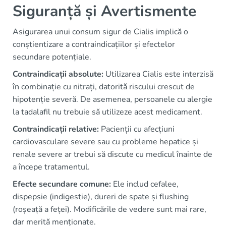
Siguranță și Avertismente
Asigurarea unui consum sigur de Cialis implică o
conștientizare a contraindicațiilor și efectelor
secundare potențiale.
Contraindicații absolute:
Utilizarea Cialis este interzisă
în combinație cu nitrați, datorită riscului crescut de
hipotenție severă. De asemenea, persoanele cu alergie
la tadalafil nu trebuie să utilizeze acest medicament.
Contraindicații relative:
Pacienții cu afecțiuni
cardiovasculare severe sau cu probleme hepatice și
renale severe ar trebui să discute cu medicul înainte de
a începe tratamentul.
Efecte secundare comune:
Ele includ cefalee,
dispepsie (indigestie), dureri de spate și flushing
(roșeață a feței). Modificările de vedere sunt mai rare,
dar merită menționate.