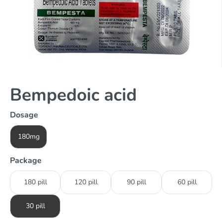
Bempedoic acid
Dosage
180mg
Package
180 pill
120 pill
90 pill
60 pill
30 pill