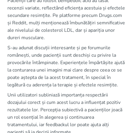
Pacienții care au folosit bempedoic acid au lăsat
recenzii variate, reflectând eficiența acestuia și efectele
secundare resimțite. Pe platforme precum Drugs.com
și Reddit, mulți menționează îmbunătățiri semnificative
ale nivelului de colesterol LDL, dar și apariția unor
dureri musculare.
S-au adunat discuții interesante și pe forumurile
românești, unde pacienții sunt deschiși cu privire la
provocările întâmpinate. Experiențele împărtășite ajută
la conturarea unei imagini mai clare despre ceea ce se
poate aștepta de la acest tratament, în special în
legătură cu aderența la terapie și efectele resimțite.
Unii utilizatori subliniază importanța respectării
dozajului corect și cum acest lucru a influențat pozitiv
rezultatele lor. Percepția subiectivă a pacienților joacă
un rol esențial în alegerea și continuarea
tratamentului, iar feedbackul lor poate ajuta alți
pacienți să ia decizii informate.