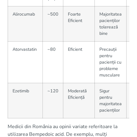
Alirocumab
~500
Foarte
Majoritatea
Dis
Eficient
pacienților
fa
tolerează
bine
Atorvastatin
~80
Eficient
Precauții
Di
pentru
sc
pacienții cu
probleme
musculare
Ezetimib
~120
Moderată
Sigur
Dis
Eficiență
pentru
fa
majoritatea
pacienților
Medicii din România au opinii variate referitoare la
utilizarea Bempedoic acid. De exemplu, mulți