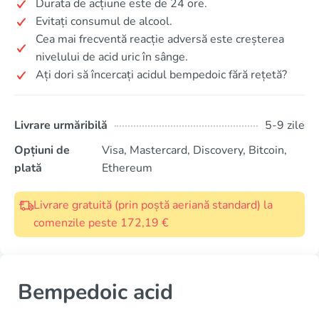
Durata de acțiune este de 24 ore.
Evitați consumul de alcool.
Cea mai frecventă reacție adversă este creșterea
nivelului de acid uric în sânge.
Ați dori să încercați acidul bempedoic fără rețetă?
Livrare urmăribilă
5-9 zile
Opțiuni de
Visa, Mastercard, Discovery, Bitcoin,
plată
Ethereum
Livrare gratuită (prin poștă aeriană standard) la
comenzile peste 172,19 €
Bempedoic acid