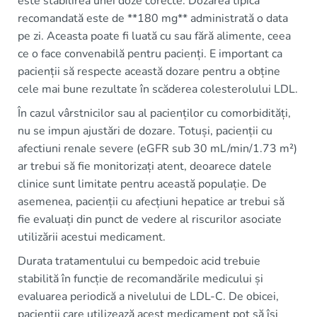
este stabilirea unei doze corecte. Dozarea tipică
recomandată este de **180 mg** administrată o data
pe zi. Aceasta poate fi luată cu sau fără alimente, ceea
ce o face convenabilă pentru pacienți. E important ca
pacienții să respecte această dozare pentru a obține
cele mai bune rezultate în scăderea colesterolului LDL.
În cazul vârstnicilor sau al pacienților cu comorbidități,
nu se impun ajustări de dozare. Totuși, pacienții cu
afectiuni renale severe (eGFR sub 30 mL/min/1.73 m²)
ar trebui să fie monitorizați atent, deoarece datele
clinice sunt limitate pentru această populație. De
asemenea, pacienții cu afecțiuni hepatice ar trebui să
fie evaluați din punct de vedere al riscurilor asociate
utilizării acestui medicament.
Durata tratamentului cu bempedoic acid trebuie
stabilită în funcție de recomandările medicului și
evaluarea periodică a nivelului de LDL-C. De obicei,
pacienții care utilizează acest medicament pot să își