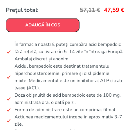
Prețul total:
57,11
€
47,59
€
ADAUGĂ ÎN COȘ
În farmacia noastră, puteți cumpăra acid bempedoic
fără rețetă, cu livrare în 5–14 zile în întreaga Europă.
Ambalaj discret și anonim.
Acidul bempedoic este destinat tratamentului
hipercholesterolemiei primare și dislipidemiei
mixte. Medicamentul este un inhibitor al ATP citrate
lyase (ACL).
Doza obișnuită de acid bempedoic este de 180 mg,
administrată oral o dată pe zi.
Forma de administrare este un comprimat filmat.
Acțiunea medicamentului începe în aproximativ 3-7
zile.