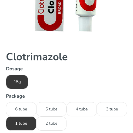
Clotrimazole
Dosage
15g
Package
6 tube
5 tube
4 tube
3 tube
1 tube
2 tube