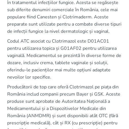
în tratamentul infecțiilor fungice. Acesta se regăsește
sub diferite denumiri comerciale în România, cele mai
populare fiind Canesten și Clotrimaderm. Aceste
preparate sunt utilizate pentru a combate diverse tipuri
de infecții fungice la nivel dermatologic și vaginal.
Codul ATC asociat cu Clotrimazol este D01AC01
pentru utilizarea topica și G01AF02 pentru utilizarea
vaginală. Medicamentul se prezintă în diverse forme de
dozare, inclusiv crema, tablete vaginale și soluții,
oferindu-le pacienților mai multe opțiuni adaptate
nevoilor lor specifice.
Producătorii de top care oferă Clotrimazol pe piața din
România includ companii precum Bayer și GSK. Aceste
produse sunt aprobate de Autoritatea Națională a
Medicamentului și a Dispozitivelor Medicale din
România (ANMDMR) și sunt disponibili atât OTC (fără
prescripție medicală), cât și RX (cu prescripție) pentru