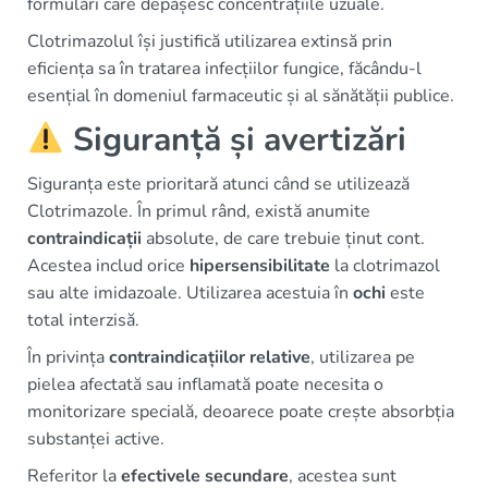
formulări care depășesc concentrațiile uzuale.
Clotrimazolul își justifică utilizarea extinsă prin
eficiența sa în tratarea infecțiilor fungice, făcându-l
esențial în domeniul farmaceutic și al sănătății publice.
Siguranță și avertizări
Siguranța este prioritară atunci când se utilizează
Clotrimazole. În primul rând, există anumite
contraindicații
absolute, de care trebuie ținut cont.
Acestea includ orice
hipersensibilitate
la clotrimazol
sau alte imidazoale. Utilizarea acestuia în
ochi
este
total interzisă.
În privința
contraindicațiilor relative
, utilizarea pe
pielea afectată sau inflamată poate necesita o
monitorizare specială, deoarece poate crește absorbția
substanței active.
Referitor la
efectivele secundare
, acestea sunt