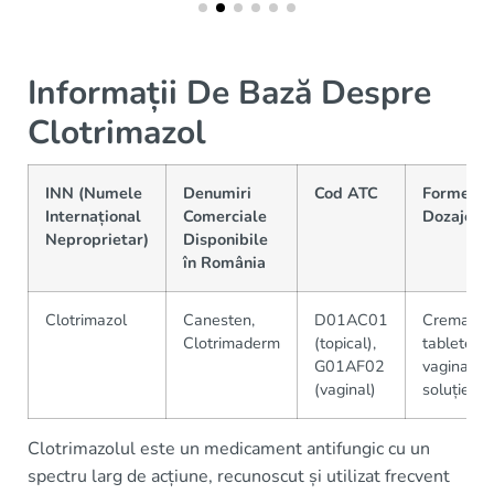
Informații De Bază Despre
Clotrimazol
INN (Numele
Denumiri
Cod ATC
Forme &
Internațional
Comerciale
Dozaje
Neproprietar)
Disponibile
în România
Clotrimazol
Canesten,
D01AC01
Crema,
Clotrimaderm
(topical),
tablete
G01AF02
vaginale,
(vaginal)
soluție
Clotrimazolul este un medicament antifungic cu un
spectru larg de acțiune, recunoscut și utilizat frecvent