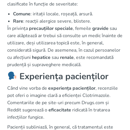
clasificate în funcție de severitate:
Comune
: iritații locale, roșeață, arsură.
Rare
: reacții alergice severe, blistere.
În privința
precauțiilor speciale
, femeile
gravide
sau
care alăptează ar trebui să consulte un medic înainte de
utilizare, deși utilizarea topică este, în general,
considerată sigură. De asemenea, în cazul persoanelor
cu afecțiuni
hepatice
sau
renale
, este recomandată
prudență și supraveghere medicală.
Experiența pacienților
Când vine vorba de
experiența pacienților
, recenziile
pot oferi o imagine clară a eficienței Clotrimazole.
Comentariile de pe site-uri precum Drugs.com și
Reddit sugerează o
eficacitate
ridicată în tratarea
infecțiilor fungice.
Pacienții subliniază, în general, că tratamentul este