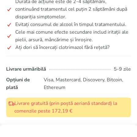
Durata de acțiune este de 2-4 săptămâni,
continuând tratamentul cel puțin 2 săptămâni după
dispariția simptomelor.
Evitați consumul de alcool în timpul tratamentului.
Cele mai comune efecte secundare includ iritații ale
pielii, arsură, mâncărime și înroșire.
Ați dori să încercați clotrimazol fără rețetă?
Livrare urmăribilă
5-9 zile
Opțiuni de
Visa, Mastercard, Discovery, Bitcoin,
plată
Ethereum
Livrare gratuită (prin poștă aeriană standard) la
comenzile peste 172,19 €