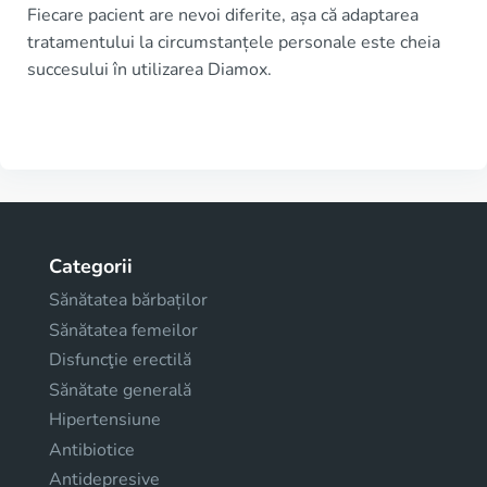
Fiecare pacient are nevoi diferite, așa că adaptarea
tratamentului la circumstanțele personale este cheia
succesului în utilizarea Diamox.
Categorii
Sănătatea bărbaților
Sănătatea femeilor
Disfuncţie erectilă
Sănătate generală
Hipertensiune
Antibiotice
Antidepresive