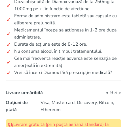
Doza obișnuită de Diamox variază de la 250mg la
1000mg pe zi, în funcție de afecțiune.
Forma de administrare este tabletă sau capsule cu
eliberare prelungită.
Medicamentul începe să acționeze în 1-2 ore după
administrare.
Durata de acțiune este de 8-12 ore.
Nu consuma alcool în timpul tratamentului.
Cea mai frecventă reacție adversă este senzația de
amorțeală în extremități.
Vrei să încerci Diamox fără prescripție medicală?
Livrare urmăribilă
5-9 zile
Opțiuni de
Visa, Mastercard, Discovery, Bitcoin,
plată
Ethereum
Livrare gratuită (prin poștă aeriană standard) la