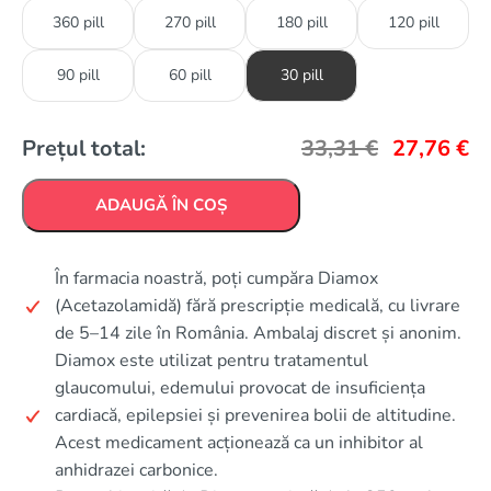
360 pill
270 pill
180 pill
120 pill
90 pill
60 pill
30 pill
Prețul total:
33,31
€
27,76
€
ADAUGĂ ÎN COȘ
În farmacia noastră, poți cumpăra Diamox
(Acetazolamidă) fără prescripție medicală, cu livrare
de 5–14 zile în România. Ambalaj discret și anonim.
Diamox este utilizat pentru tratamentul
glaucomului, edemului provocat de insuficiența
cardiacă, epilepsiei și prevenirea bolii de altitudine.
Acest medicament acționează ca un inhibitor al
anhidrazei carbonice.