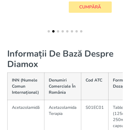
CUMPĂRĂ
Informații De Bază Despre
Diamox
INN (Numele
Denumiri
Cod ATC
Forme &
Comun
Comerciale În
Dozaje
Internațional)
România
Acetazolamidă
Acetazolamida
S01EC01
Tablete
Terapia
(125mg,
250mg),
capsule