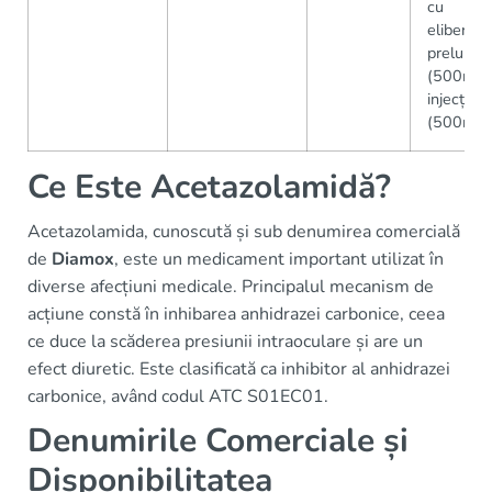
cu
eliberare
prelungit
(500mg)
injecții
(500mg)
Ce Este Acetazolamidă?
Acetazolamida, cunoscută și sub denumirea comercială
de
Diamox
, este un medicament important utilizat în
diverse afecțiuni medicale. Principalul mecanism de
acțiune constă în inhibarea anhidrazei carbonice, ceea
ce duce la scăderea presiunii intraoculare și are un
efect diuretic. Este clasificată ca inhibitor al anhidrazei
carbonice, având codul ATC S01EC01.
Denumirile Comerciale și
Disponibilitatea