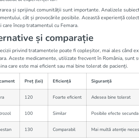
area și sprijinul comunității sunt importante. Analizele subiective
entului, cât și provocările posibile. Această experiență colect
i care încep tratamentul cu Femara.
ernative și comparație
ecizii privind tratamentele poate fi copleșitor, mai ales când e
ara. Aceste medicamente, utilizate frecvent în România, sunt 
na care este mai eficient sau mai bine tolerat de pacienți.
cament
Preț (lei)
Eficiență
Siguranță
ra
120
Foarte eficient
Adesea bine tolerat
rozol
100
Similar
Posibile efecte secund
estan
130
Comparabil
Mai multă atenție nece