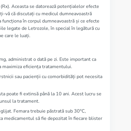
ă (Rx). Aceasta se datorează potențialelor efecte
ți-vă că discutați cu medicul dumneavoastră
a funcționa în corpul dumneavoastră și ce efecte
le legate de Letrozole, în special în legătură cu
e care le luați.
mg, administrat o dată pe zi. Este important ca
a maximiza eficiența tratamentului.
stnicii sau pacienții cu comorbidități pot necesita
sta poate fi extinsă până la 10 ani. Acest lucru se
punsul la tratament.
glijat. Femara trebuie păstrată sub 30°C,
ca medicamentul să fie depozitat în fiecare blister