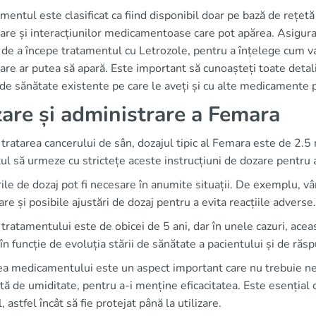
entul este clasificat ca fiind disponibil doar pe bază de rețet
are și interacțiunilor medicamentoase care pot apărea. Asigura
 de a începe tratamentul cu Letrozole, pentru a înțelege cum v
re ar putea să apară. Este important să cunoașteți toate detalii
 de sănătate existente pe care le aveți și cu alte medicamente p
are și administrare a Femara
tratarea cancerului de sân, dozajul tipic al Femara este de 2.5 
ul să urmeze cu strictețe aceste instrucțiuni de dozare pentru 
ile de dozaj pot fi necesare în anumite situații. De exemplu, vâr
re și posibile ajustări de dozaj pentru a evita reacțiile adverse.
tratamentului este de obicei de 5 ani, dar în unele cazuri, acea
în funcție de evoluția stării de sănătate a pacientului și de răs
ea medicamentului este un aspect important care nu trebuie ne
tă de umiditate, pentru a-i menține eficacitatea. Este esențial 
l, astfel încât să fie protejat până la utilizare.