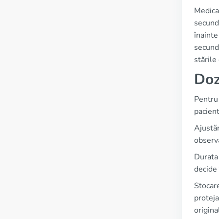
Medicam
secund
înainte
secunda
stările
Doz
Pentru 
pacient
Ajustăr
observa
Durata 
decide 
Stocar
proteja
origina