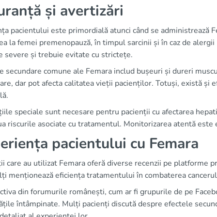
uranță și avertizări
ța pacientului este primordială atunci când se administrează F
rea la femei premenopauză, în timpul sarcinii și în caz de alergii 
 severe și trebuie evitate cu strictețe.
le secundare comune ale Femara includ bușeuri și dureri muscul
are, dar pot afecta calitatea vieții pacienților. Totuși, există ș
lă.
iile speciale sunt necesare pentru pacienții cu afectarea hepa
a riscurile asociate cu tratamentul. Monitorizarea atentă este e
eriența pacientului cu Femara
ii care au utilizat Femara oferă diverse recenzii pe platforme
ți menționează eficiența tratamentului în combaterea cancerul
tiva din forumurile românești, cum ar fi grupurile de pe Faceboo
tățile întâmpinate. Mulți pacienți discută despre efectele secun
detaliat al experienței lor.