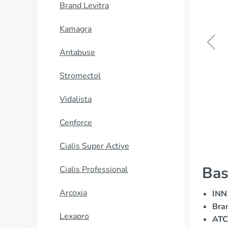
Brand Levitra
Kamagra
Antabuse
Female Cialis
Stromectol
CUMPĂRĂ
Vidalista
Cenforce
Cialis Super Active
Bas
Cialis Professional
Arcoxia
INN 
Bra
Lexapro
ATC