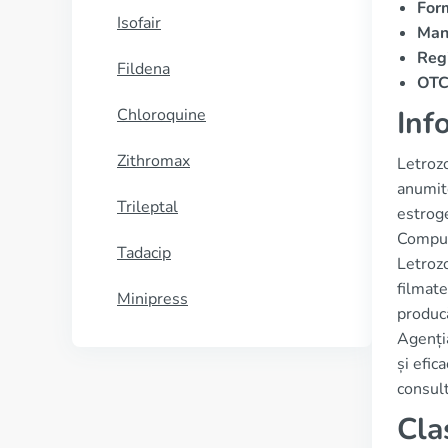
For
Isofair
Man
Regi
Fildena
OTC 
Inf
Chloroquine
Zithromax
Letroz
anumito
Trileptal
estroge
Compusu
Tadacip
Letrozo
filmate
Minipress
producă
Agenți
și efic
consult
Cla