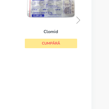
Danazol
CUMPĂRĂ