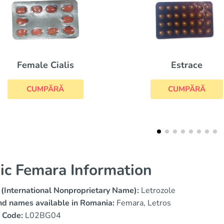
Estrace
Clomid
CUMPĂRĂ
CUMPĂRĂ
ic Femara Information
(International Nonproprietary Name):
Letrozole
nd names available in Romania:
Femara, Letros
 Code:
L02BG04