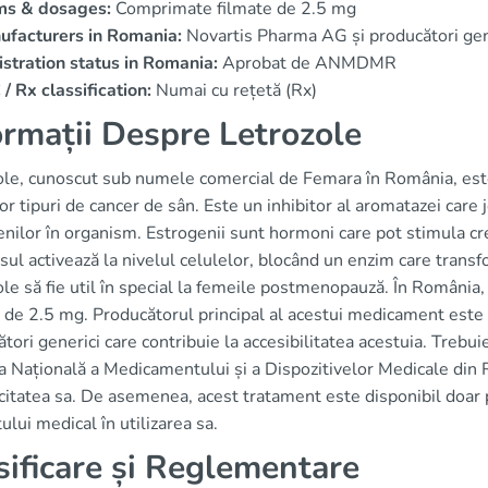
ms & dosages:
Comprimate filmate de 2.5 mg
ufacturers in Romania:
Novartis Pharma AG și producători gene
stration status in Romania:
Aprobat de ANMDMR
/ Rx classification:
Numai cu rețetă (Rx)
ormații Despre Letrozole
ole, cunoscut sub numele comercial de Femara în România, est
r tipuri de cancer de sân. Este un inhibitor al aromatazei care j
nilor în organism. Estrogenii sunt hormoni care pot stimula cr
l activează la nivelul celulelor, blocând un enzim care transf
le să fie util în special la femeile postmenopauză. În Români
 de 2.5 mg. Producătorul principal al acestui medicament este 
tori generici care contribuie la accesibilitatea acestuia. Trebu
a Națională a Medicamentului și a Dispozitivelor Medicale din
acitatea sa. De asemenea, acest tratament este disponibil doar 
ului medical în utilizarea sa.
sificare și Reglementare