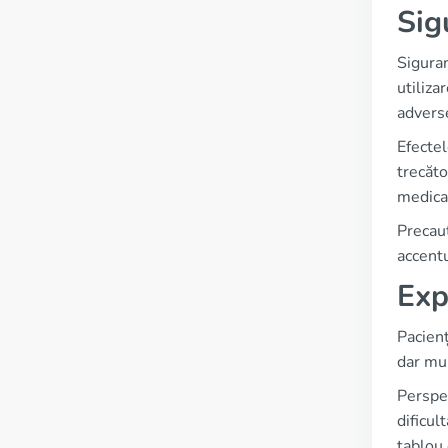
Sig
Siguran
utiliza
adverse
Efecte
trecăto
medica
Precauț
accentu
Exp
Pacienț
dar mul
Perspec
dificul
tablou 