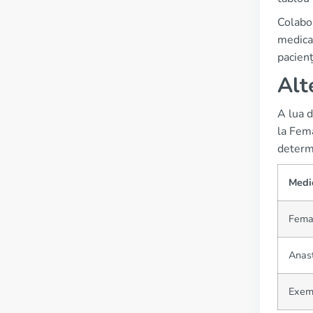
Colabor
medicam
pacienț
Alt
A lua d
la Fem
determi
Medi
Fema
Anast
Exem