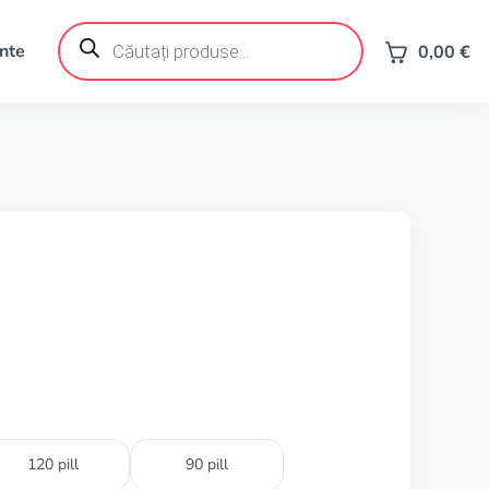
Products
search
ente
0,00
€
120 pill
90 pill