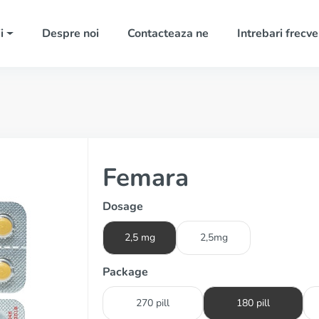
i
Despre noi
Contacteaza ne
Intrebari frecv
Femara
Dosage
2,5 mg
2,5mg
Package
270 pill
180 pill