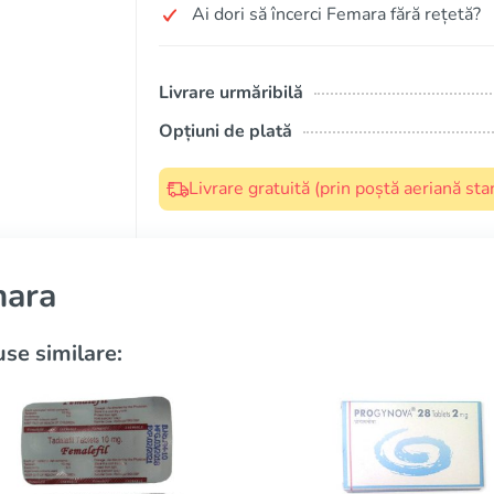
Ai dori să încerci Femara fără rețetă?
Livrare urmăribilă
Opțiuni de plată
Livrare gratuită (prin poștă aeriană s
ara
se similare: