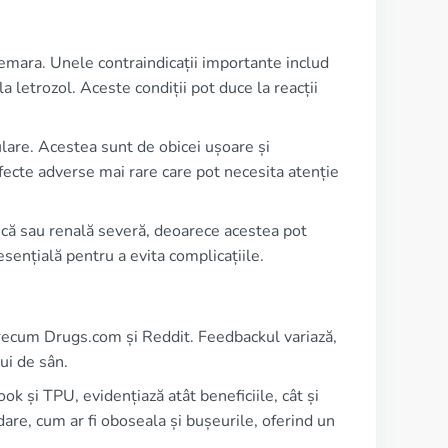
emara. Unele contraindicații importante includ
la letrozol. Aceste condiții pot duce la reacții
are. Acestea sunt de obicei ușoare și
i efecte adverse mai rare care pot necesita atenție
tică sau renală severă, deoarece acestea pot
sențială pentru a evita complicațiile.
 precum Drugs.com și Reddit. Feedbackul variază,
ui de sân.
k și TPU, evidențiază atât beneficiile, cât și
dare, cum ar fi oboseala și bușeurile, oferind un