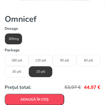
Omnicef
Dosage
300mg
Package
180 pill
120 pill
90 pill
60 pill
30 pill
10 pill
Prețul total:
53,97
€
44,97
€
ADAUGĂ ÎN COȘ