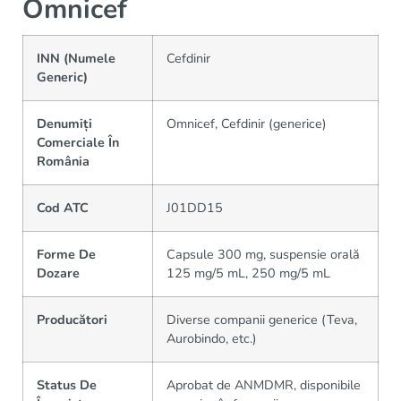
Omnicef
INN (Numele
Cefdinir
Generic)
Denumiți
Omnicef, Cefdinir (generice)
Comerciale În
România
Cod ATC
J01DD15
Forme De
Capsule 300 mg, suspensie orală
Dozare
125 mg/5 mL, 250 mg/5 mL
Producători
Diverse companii generice (Teva,
Aurobindo, etc.)
Status De
Aprobat de ANMDMR, disponibile