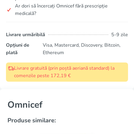
Ar dori să încercați Omnicef fără prescripție
medicală?
Livrare urmăribilă
5-9 zile
Opțiuni de
Visa, Mastercard, Discovery, Bitcoin,
plată
Ethereum
Livrare gratuită (prin poștă aeriană standard) la
comenzile peste 172,19 €
Omnicef
Produse similare: