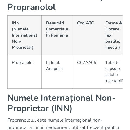
Propranolol
INN
Denumiri
Cod ATC
Forme &
(Numele
Comerciale
Dozare
Internațional
În România
(ex:
Non-
pastile,
Proprietar)
injecții)
Propranolol
Inderal,
C07AA05
Tablete,
Anaprilin
capsule,
soluție
injectabilă
Numele Internațional Non-
Proprietar (INN)
Propranololul este numele internațional non-
proprietar al unui medicament utilizat frecvent pentru