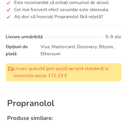
Este recomandat să evitați consumul de alcool.
Cel mai frecvent efect secundar este oboseala.
Ați dori să încercați Propranolol fără rețetă?
Livrare urmăribilă
5-9 zile
Opțiuni de
Visa, Mastercard, Discovery, Bitcoin,
plată
Ethereum
Livrare gratuită (prin poștă aeriană standard) la
comenzile peste 172,19 €
Propranolol
Produse similare: