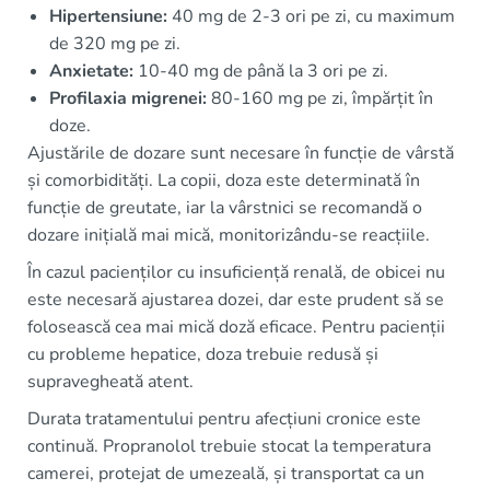
Hipertensiune:
40 mg de 2-3 ori pe zi, cu maximum
de 320 mg pe zi.
Anxietate:
10-40 mg de până la 3 ori pe zi.
Profilaxia migrenei:
80-160 mg pe zi, împărțit în
doze.
Ajustările de dozare sunt necesare în funcție de vârstă
și comorbidități. La copii, doza este determinată în
funcție de greutate, iar la vârstnici se recomandă o
dozare inițială mai mică, monitorizându-se reacțiile.
În cazul pacienților cu insuficiență renală, de obicei nu
este necesară ajustarea dozei, dar este prudent să se
folosească cea mai mică doză eficace. Pentru pacienții
cu probleme hepatice, doza trebuie redusă și
supravegheată atent.
Durata tratamentului pentru afecțiuni cronice este
continuă. Propranolol trebuie stocat la temperatura
camerei, protejat de umezeală, și transportat ca un