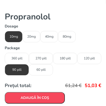
Propranolol
Dosage
10mg
20mg
40mg
80mg
Package
360 pill
270 pill
180 pill
120 pill
90 pill
60 pill
Prețul total:
61,24
€
51,03
€
ADAUGĂ ÎN COȘ