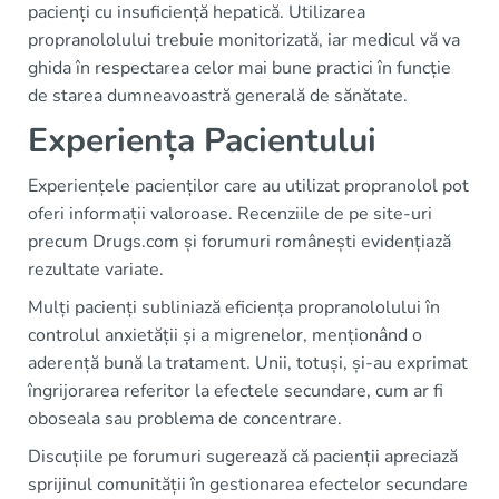
pacienți cu insuficiență hepatică. Utilizarea
propranololului trebuie monitorizată, iar medicul vă va
ghida în respectarea celor mai bune practici în funcție
de starea dumneavoastră generală de sănătate.
Experiența Pacientului
Experiențele pacienților care au utilizat propranolol pot
oferi informații valoroase. Recenziile de pe site-uri
precum Drugs.com și forumuri românești evidențiază
rezultate variate.
Mulți pacienți subliniază eficiența propranololului în
controlul anxietății și a migrenelor, menționând o
aderență bună la tratament. Unii, totuși, și-au exprimat
îngrijorarea referitor la efectele secundare, cum ar fi
oboseala sau problema de concentrare.
Discuțiile pe forumuri sugerează că pacienții apreciază
sprijinul comunității în gestionarea efectelor secundare