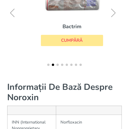
Bactrim
CUMPĂRĂ
Informații De Bază Despre
Noroxin
INN (International
Norfloxacin
Nonproprietary