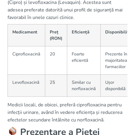
(Cipro) și levofloxacina (Levaquin). Acestea sunt
adesea preferate datorită unui profil de siguranță mai
favorabil în unele cazuri clinice.
Medicament
Preț
Eficiență
Disponibilitat
(RON)
Ciprofloxacină
20
Foarte
Prezente în
eficientă
majoritatea
farmaciilor
Levofloxacină
25
Similar cu
Ușor
norfloxacină
disponibilă
Medicii locali, de obicei, preferă ciprofloxacina pentru
infecții urinare, având în vedere eficiența și reducerea
efectelor secundare întâlnite cu norfloxacină.
Prezentare a Pieței