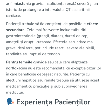
ar fi
miastenia gravis
, insuficiența renală severă și un
istoric de prelungire a intervalului QT sau aritmii
cardiace.
Pacienții trebuie să fie conștienți de posibilele
efecte
secundare
. Cele mai frecvente includ tulburări
gastrointestinale (greață, diaree), dureri de cap,
amețeli și erupții cutanate. Efectele secundare mai
grave, deși rare, pot include reacții severe ale pielii,
tendinită sau rupturi de tendon.
Pentru femeile gravide
sau cele care alăptează,
norfloxacina nu este recomandată, cu excepția cazurilor
în care beneficiile depășesc riscurile. Pacienții cu
afecțiuni hepatice sau renale trebuie să utilizeze acest
medicament cu precauție și sub supravegherea
medicului.
Experiența Pacienților