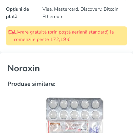
Opțiuni de
Visa, Mastercard, Discovery, Bitcoin,
plată
Ethereum
Livrare gratuită (prin poștă aeriană standard) la
comenzile peste 172,19 €
Noroxin
Produse similare: