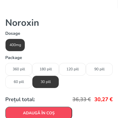
Noroxin
Dosage
400mg
Package
360 pill
180 pill
120 pill
90 pill
60 pill
30 pill
Prețul total:
36,33
€
30,27
€
ADAUGĂ ÎN COȘ