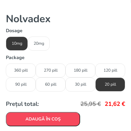
Nolvadex
Dosage
10mg
20mg
Package
360 pill
270 pill
180 pill
120 pill
90 pill
60 pill
30 pill
20 pill
Prețul total:
25,95
€
21,62
€
ADAUGĂ ÎN COȘ