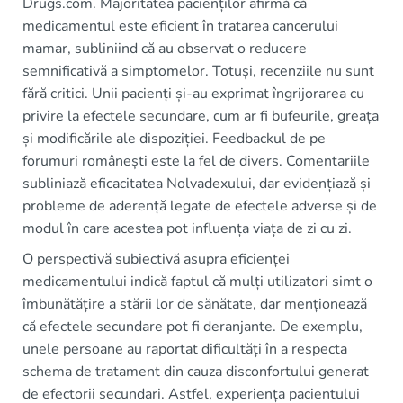
Drugs.com. Majoritatea pacienților afirmă că
medicamentul este eficient în tratarea cancerului
mamar, subliniind că au observat o reducere
semnificativă a simptomelor. Totuși, recenziile nu sunt
fără critici. Unii pacienți și-au exprimat îngrijorarea cu
privire la efectele secundare, cum ar fi bufeurile, greața
și modificările ale dispoziției. Feedbackul de pe
forumuri românești este la fel de divers. Comentariile
subliniază eficacitatea Nolvadexului, dar evidențiază și
probleme de aderență legate de efectele adverse și de
modul în care acestea pot influența viața de zi cu zi.
O perspectivă subiectivă asupra eficienței
medicamentului indică faptul că mulți utilizatori simt o
îmbunătățire a stării lor de sănătate, dar menționează
că efectele secundare pot fi deranjante. De exemplu,
unele persoane au raportat dificultăți în a respecta
schema de tratament din cauza disconfortului generat
de efectorii secundari. Astfel, experiența pacientului