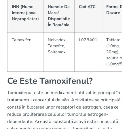
INN (Nume
Numele De
Cod ATC
Forme De
Internațional
Marcă
Dozare
Neproprietar)
Disponibile
În România
Tamoxifen
Nolvadex,
L02BA01
Tablete
Tamofen,
(10mg,
Soltamox
20mg),
soluție oral
(10mg/5mL
Ce Este Tamoxifenul?
Tamoxifenul este un medicament utilizat în principal în
tratamentul cancerului de sân. Activitatea sa principală
constă în blocarea unor receptori de estrogen, ceea ce
reduce proliferarea celulelor tumorale estrogen-
dependente. Această substanță activă este cunoscută
sub numele de nume generic – Tamoxifen – și este