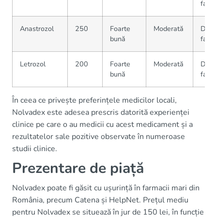
farma
Anastrozol
250
Foarte
Moderată
Dispo
bună
farma
Letrozol
200
Foarte
Moderată
Dispo
bună
farma
În ceea ce privește preferințele medicilor locali,
Nolvadex este adesea prescris datorită experienței
clinice pe care o au medicii cu acest medicament și a
rezultatelor sale pozitive observate în numeroase
studii clinice.
Prezentare de piață
Nolvadex poate fi găsit cu ușurință în farmacii mari din
România, precum Catena și HelpNet. Prețul mediu
pentru Nolvadex se situează în jur de 150 lei, în funcție