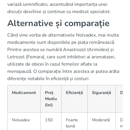
variază semnificativ, accentuând importanța unei
discuții deschise și continue cu medicul specialist.
Alternative și comparație
Când vine vorba de alternativele Nolvadex, mai multe
medicamente sunt disponibile pe piața românească.
Printre acestea se numără Anastrozol (Arimidex) și
Letrozol (Femara), care sunt inhibitori ai aromatazei,
utilizate de obicei în cazul femeilor aflate la
menopauză. O comparație între acestea ar putea arăta
diferențe notabile în eficiență și costuri.
Medicament
Preț
Eficiență
Siguranță
Dispo
Mediu
(lei)
Nolvadex
150
Foarte
Moderată
Dispo
bună
major