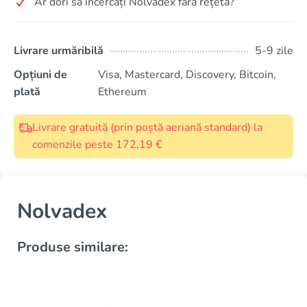
Ar dori să încercați Nolvadex fără rețetă?
Livrare urmăribilă
5-9 zile
Opțiuni de
Visa, Mastercard, Discovery, Bitcoin,
plată
Ethereum
Livrare gratuită (prin poștă aeriană standard) la
comenzile peste 172,19 €
Nolvadex
Produse similare: